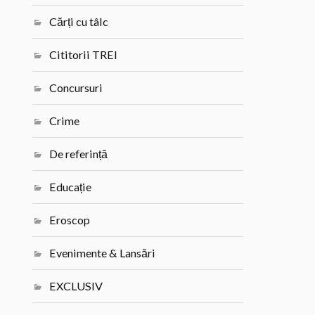
Cărți cu tâlc
Cititorii TREI
Concursuri
Crime
De referință
Educație
Eroscop
Evenimente & Lansări
EXCLUSIV