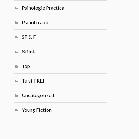
Psihologie Practica
Psihoterapie
SF & F
Știință
Top
Tu și TREI
Uncategorized
Young Fiction