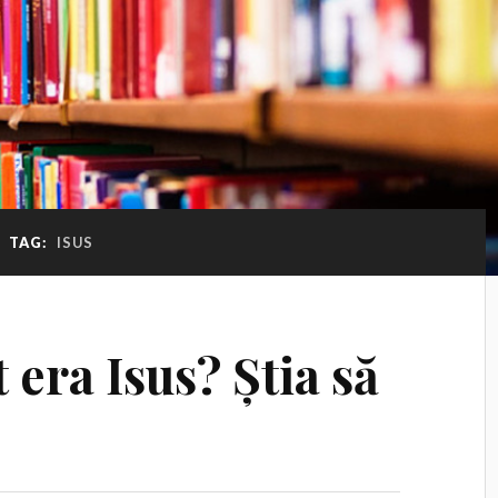
TAG:
ISUS
 era Isus? Știa să