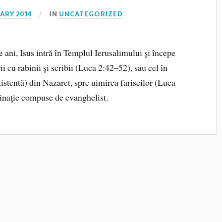
ARY 2014
IN
UNCATEGORIZED
 ani, Isus intră în Templul Ierusalimului şi începe
ii cu rabinii şi scribii (Luca 2:42–52), sau cel în
xistentă) din Nazaret, spre uimirea fariseilor (Luca
ginaţie compuse de evanghelist.