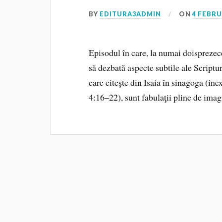
BY
EDITURA3ADMIN
ON
4 FEBRU
Episodul în care, la numai doisprezece
să dezbată aspecte subtile ale Scriptur
care citeşte din Isaia în sinagoga (ine
4:16–22), sunt fabulaţii pline de ima