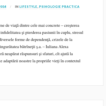
2014
IN
LIFESTYLE
,
PSIHOLOGIE PRACTICA
eme de viaţă dintre cele mai concrete – creşterea
infidelitatea şi pierderea pasiunii în cuplu, stresul
 diversele forme de dependenţă, crizele de la
 singurătatea bătrîneţii ş.a. – Iuliana Alexa
ră neapărat răspunsuri şi sfaturi, cît ajută la
te adaptării noastre la propriile vieţi în contextul