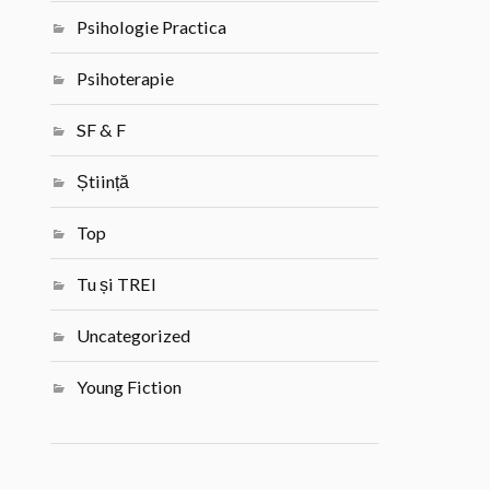
Psihologie Practica
Psihoterapie
SF & F
Știință
Top
Tu și TREI
Uncategorized
Young Fiction