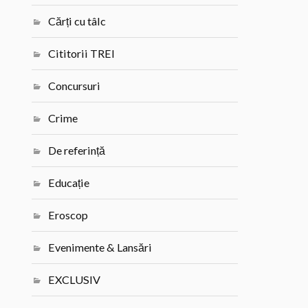
Cărți cu tâlc
Cititorii TREI
Concursuri
Crime
De referință
Educație
Eroscop
Evenimente & Lansări
EXCLUSIV