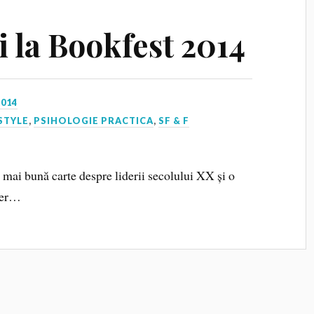
i la Bookfest 2014
2014
STYLE
,
PSIHOLOGIE PRACTICA
,
SF & F
 mai bună carte despre liderii secolului XX și o
kner…