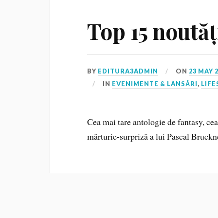
Top 15 noutăț
BY
EDITURA3ADMIN
ON
23 MAY 
IN
EVENIMENTE & LANSĂRI
,
LIFE
Cea mai tare antologie de fantasy, cea
mărturie-surpriză a lui Pascal Bruc