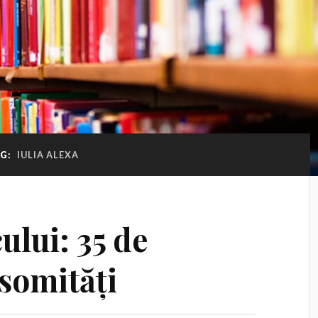
G:
IULIA ALEXA
ului: 35 de
 somități