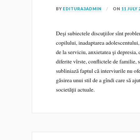
BY
EDITURA3ADMIN
ON
11 JULY 
Deşi subiectele discuţiilor sînt probl
copilului, inadaptarea adolescentului, 
de la serviciu, anxietatea şi depresia,
diferite vîrste, conflictele de familie,
subliniază faptul că interviurile nu ofe
găsirea unui stil de a gîndi care să aju
societăţii actuale.