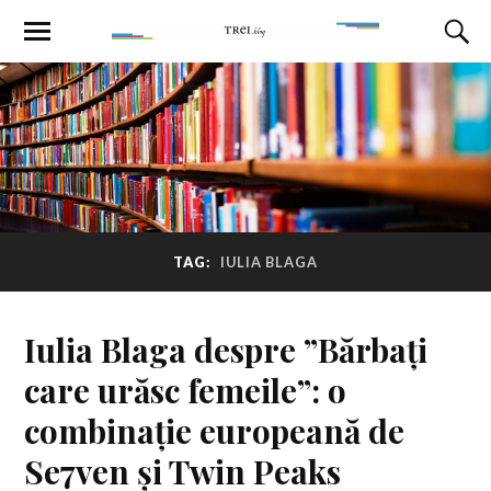
TAG:
IULIA BLAGA
Iulia Blaga despre ”Bărbați
care urăsc femeile”: o
combinație europeană de
Se7ven și Twin Peaks