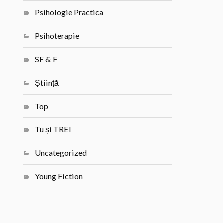
Psihologie Practica
Psihoterapie
SF & F
Știință
Top
Tu și TREI
Uncategorized
Young Fiction