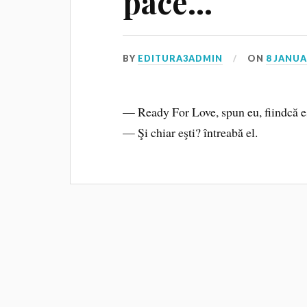
pace…
BY
EDITURA3ADMIN
ON
8 JANUA
— Ready For Love, spun eu, fiindcă es
— Şi chiar eşti? întreabă el.