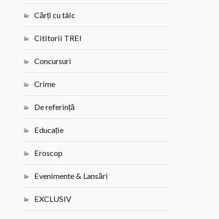
Cărți cu tâlc
Cititorii TREI
Concursuri
Crime
De referință
Educație
Eroscop
Evenimente & Lansări
EXCLUSIV