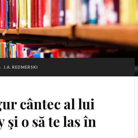
:
J.A. REDMERSKI
ur cântec al lui
i o să te las în