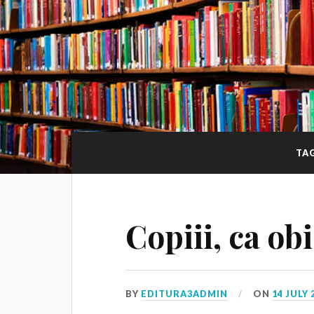
TA
Copiii, ca ob
BY
EDITURA3ADMIN
ON
14 JULY 