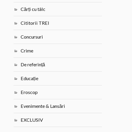
Cărți cu tâlc
Cititorii TREI
Concursuri
Crime
De referință
Educație
Eroscop
Evenimente & Lansări
EXCLUSIV