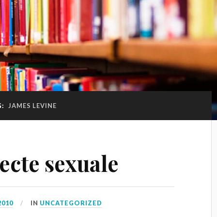
G:
JAMES LEVINE
iecte sexuale
2010
IN
UNCATEGORIZED