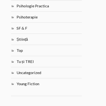
Psihologie Practica
Psihoterapie
SF & F
Știință
Top
Tu și TREI
Uncategorized
Young Fiction