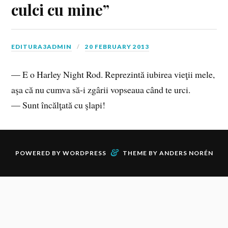
culci cu mine”
EDITURA3ADMIN
20 FEBRUARY 2013
— E o Harley Night Rod. Reprezintă iubirea vieţii mele,
aşa că nu cumva să-i zgârii vopseaua când te urci.
— Sunt încălţată cu şlapi!
&
POWERED BY
WORDPRESS
THEME BY
ANDERS NORÉN