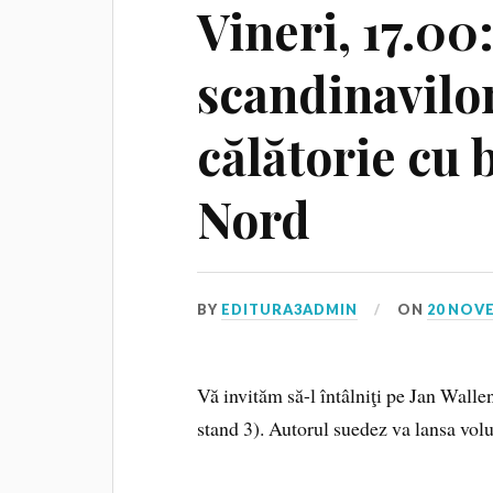
Vineri, 17.00
scandinavilor
călătorie cu 
Nord
BY
EDITURA3ADMIN
ON
20 NOV
Vă invităm să-l întâlniţi pe Jan Wallen
stand 3). Autorul suedez va lansa vol