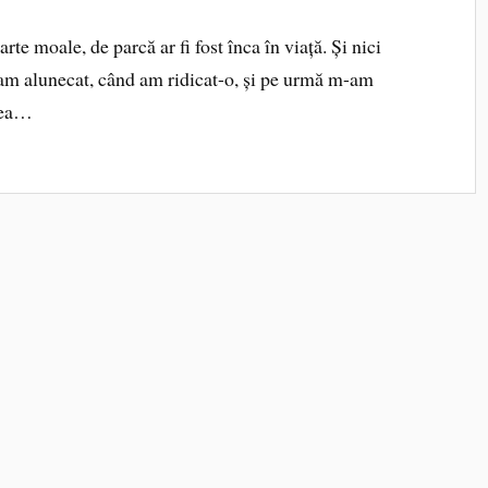
rte moale, de parcă ar fi fost înca în viață. Și nici
am alunecat, când am ridicat-o, și pe urmă m-am
e ea…