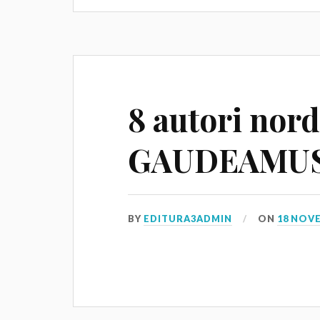
8 autori nordi
GAUDEAMUS 
BY
EDITURA3ADMIN
ON
18 NOV