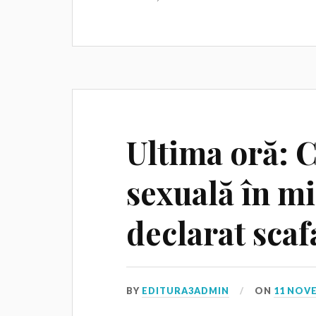
Ultima oră: 
sexuală în mi
declarat sca
BY
EDITURA3ADMIN
ON
11 NOV