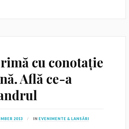
Crimă cu conotație
nă. Află ce-a
fandrul
EMBER 2013
IN
EVENIMENTE & LANSĂRI