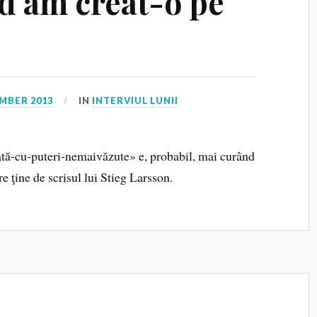
d am creat-o pe
MBER 2013
IN
INTERVIUL LUNII
tă-cu-puteri-nemaivăzute» e, probabil, mai curând
e ţine de scrisul lui Stieg Larsson.