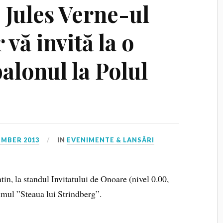
: Jules Verne-ul
 vă invită la o
balonul la Polul
EMBER 2013
IN
EVENIMENTE & LANSĂRI
tin, la standul Invitatului de Onoare (nivel 0.00,
umul ”Steaua lui Strindberg”.