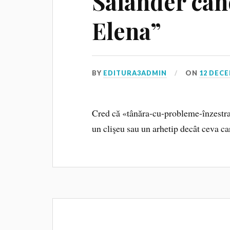
Salander cân
Elena”
BY
EDITURA3ADMIN
ON
12 DECE
Cred că «tânăra-cu-probleme-înzestra
un clişeu sau un arhetip decât ceva car