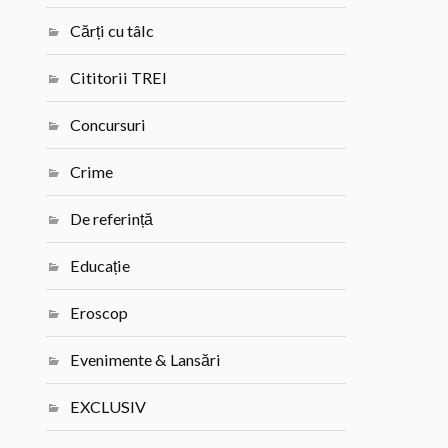
Cărți cu tâlc
Cititorii TREI
Concursuri
Crime
De referință
Educație
Eroscop
Evenimente & Lansări
EXCLUSIV