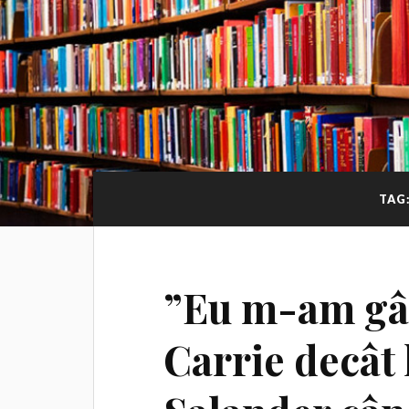
TAG
”Eu m-am gân
Carrie decât 