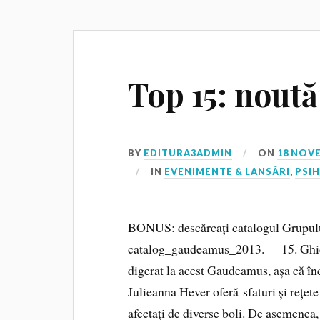
Top 15: nout
BY
EDITURA3ADMIN
ON
18 NOV
IN
EVENIMENTE & LANSĂRI
,
PSI
BONUS: descărcați catalogul Grupulu
catalog_gaudeamus_2013. 15. Ghid d
digerat la acest Gaudeamus, așa că înc
Julieanna Hever oferă sfaturi și rețete 
afectați de diverse boli. De asemenea