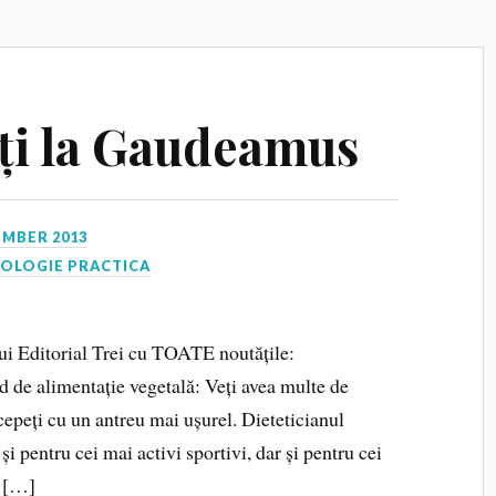
ăți la Gaudeamus
EMBER 2013
HOLOGIE PRACTICA
i Editorial Trei cu TOATE noutățile:
e alimentație vegetală: Veți avea multe de
epeți cu un antreu mai ușurel. Dieteticianul
și pentru cei mai activi sportivi, dar și pentru cei
, […]