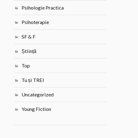
Psihologie Practica
Psihoterapie
SF & F
Știință
Top
Tu și TREI
Uncategorized
Young Fiction