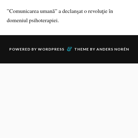
”Comunicarea umană” a declanşat o revoluţie în
domeniul psihoterapiei.
&
POWERED BY
WORDPRESS
THEME BY
ANDERS NORÉN