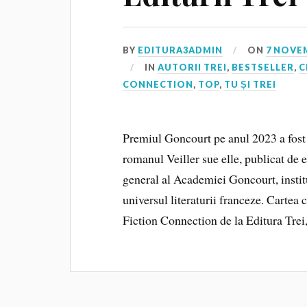
BY
EDITURA3ADMIN
ON
7 NOVE
IN
AUTORII TREI
,
BESTSELLER
,
C
CONNECTION
,
TOP
,
TU ȘI TREI
Premiul Goncourt pe anul 2023 a fost 
romanul Veiller sue elle, publicat de 
general al Academiei Goncourt, institu
universul literaturii franceze. Cartea 
Fiction Connection de la Editura Tre