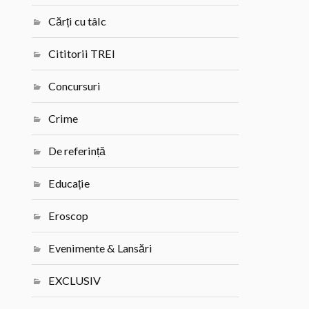
Cărți cu tâlc
Cititorii TREI
Concursuri
Crime
De referință
Educație
Eroscop
Evenimente & Lansări
EXCLUSIV