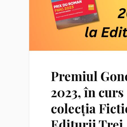
Premiul Gonc
2023, în curs
colecția Fict
Editurii Trei