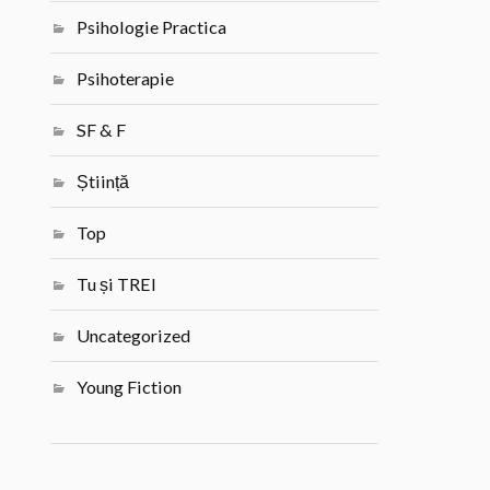
Psihologie Practica
Psihoterapie
SF & F
Știință
Top
Tu și TREI
Uncategorized
Young Fiction