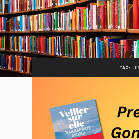
TAG:
JE