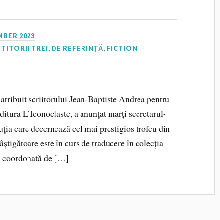
MBER 2023
ITITORII TREI
,
DE REFERINȚĂ
,
FICTION
atribuit scriitorului Jean-Baptiste Andrea pentru
editura L’Iconoclaste, a anunţat marți secretarul-
ţia care decernează cel mai prestigios trofeu din
câștigătoare este în curs de traducere în colecția
i, coordonată de […]