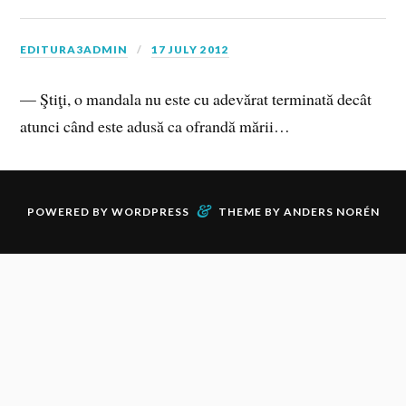
EDITURA3ADMIN
17 JULY 2012
— Ştiţi, o mandala nu este cu adevărat terminată decât
atunci când este adusă ca ofrandă mării…
&
POWERED BY
WORDPRESS
THEME BY
ANDERS NORÉN