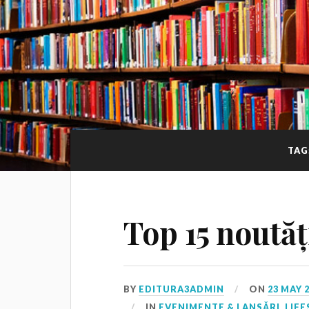
TAG
Top 15 noutăț
BY
EDITURA3ADMIN
ON
23 MAY 
IN
EVENIMENTE & LANSĂRI
,
LIFE