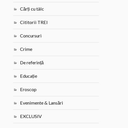
Cărți cu tâlc
Cititorii TREI
Concursuri
Crime
De referință
Educație
Eroscop
Evenimente & Lansări
EXCLUSIV