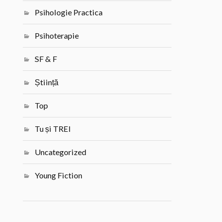
Psihologie Practica
Psihoterapie
SF & F
Știință
Top
Tu și TREI
Uncategorized
Young Fiction