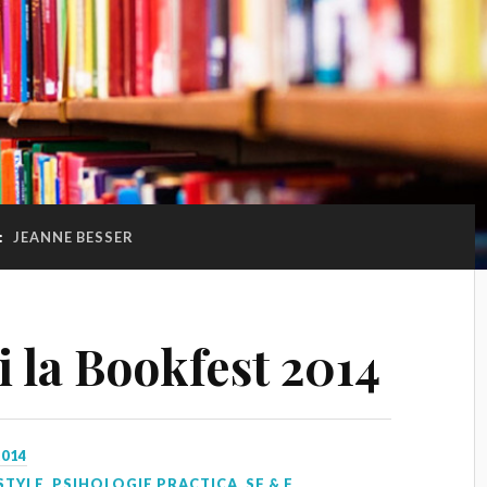
:
JEANNE BESSER
i la Bookfest 2014
2014
STYLE
,
PSIHOLOGIE PRACTICA
,
SF & F