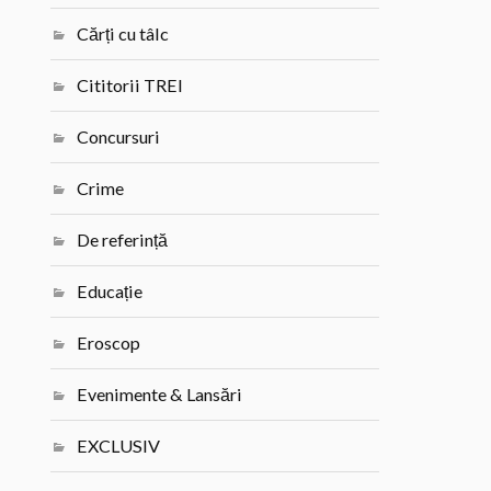
Cărți cu tâlc
Cititorii TREI
Concursuri
Crime
De referință
Educație
Eroscop
Evenimente & Lansări
EXCLUSIV