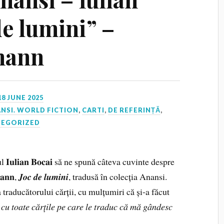
de lumini” –
mann
18 JUNE 2025
NSI. WORLD FICTION
,
CARTI
,
DE REFERINȚĂ
,
TEGORIZED
𝐮𝐥𝐢𝐚𝐧 𝐁𝐨𝐜𝐚𝐢 să ne spună câteva cuvinte despre
𝐚𝐧𝐧, 𝑱𝒐𝒄 𝒅𝒆 𝒍𝒖𝒎𝒊𝒏𝒊, tradusă în colecția Anansi.
 traducătorului cărții, cu mulțumiri că și-a făcut
𝑒 𝑐𝑎̆𝑟𝑡̦𝑖𝑙𝑒 𝑝𝑒 𝑐𝑎𝑟𝑒 𝑙𝑒 𝑡𝑟𝑎𝑑𝑢𝑐 𝑐𝑎̆ 𝑚𝑎̆ 𝑔𝑎̂𝑛𝑑𝑒𝑠𝑐