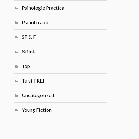
Psihologie Practica
Psihoterapie
SF & F
Știință
Top
Tu și TREI
Uncategorized
Young Fiction