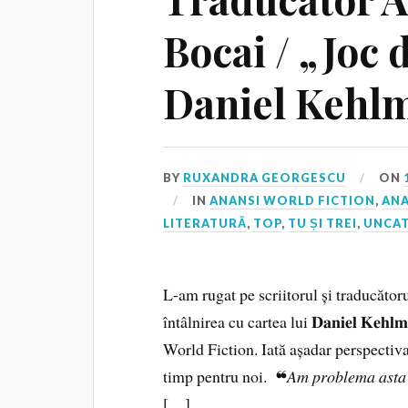
Bocai / „Joc 
Daniel Kehl
BY
RUXANDRA GEORGESCU
ON
IN
ANANSI WORLD FICTION
,
ANA
LITERATURĂ
,
TOP
,
TU ȘI TREI
,
UNCA
L-am rugat pe scriitorul și traducătorul 
întâlnirea cu cartea lui 𝐃𝐚𝐧𝐢𝐞𝐥 𝐊𝐞𝐡𝐥𝐦
World Fiction. Iată așadar perspectiva
timp pentru noi. ❝𝐴𝑚 𝑝𝑟𝑜𝑏𝑙𝑒𝑚𝑎 𝑎𝑠𝑡𝑎 𝑐𝑢 𝑡𝑜𝑎
[…]