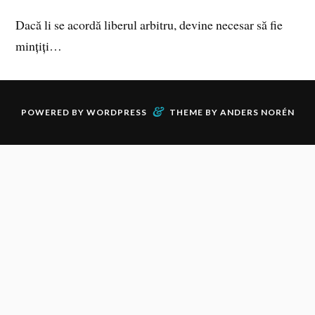
Dacă li se acordă liberul arbitru, devine necesar să fie
mințiți…
&
POWERED BY
WORDPRESS
THEME BY
ANDERS NORÉN