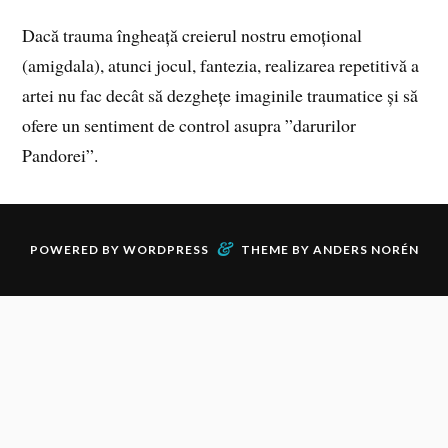
Dacă trauma îngheață creierul nostru emoțional
(amigdala), atunci jocul, fantezia, realizarea repetitivă a
artei nu fac decât să dezghețe imaginile traumatice și să
ofere un sentiment de control asupra ”darurilor
Pandorei”.
&
POWERED BY
WORDPRESS
THEME BY
ANDERS NORÉN