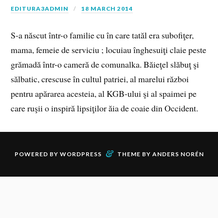
EDITURA3ADMIN
18 MARCH 2014
S-a născut într-o familie cu în care tatăl era subofiţer,
mama, femeie de serviciu ; locuiau înghesuiţi claie peste
grămadă într-o cameră de comunalka. Băieţel slăbuţ şi
sălbatic, crescuse în cultul patriei, al marelui război
pentru apărarea acesteia, al KGB-ului şi al spaimei pe
care ruşii o inspiră lipsiţilor ăia de coaie din Occident.
&
POWERED BY
WORDPRESS
THEME BY
ANDERS NORÉN