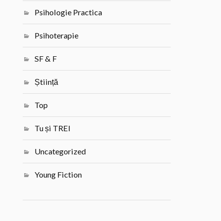
Psihologie Practica
Psihoterapie
SF & F
Știință
Top
Tu și TREI
Uncategorized
Young Fiction