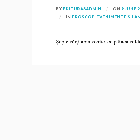
BY
EDITURA3ADMIN
ON
9 JUNE 
IN
EROSCOP
,
EVENIMENTE & LA
Șapte cărți abia venite, ca pâinea caldă