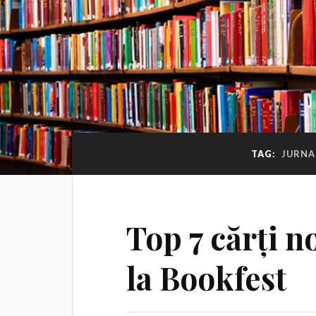
TAG:
JURNA
Top 7 cărți 
la Bookfest