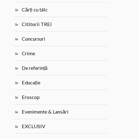
Cărți cu tâlc
Cititorii TREI
Concursuri
Crime
De referință
Educație
Eroscop
Evenimente & Lansări
EXCLUSIV