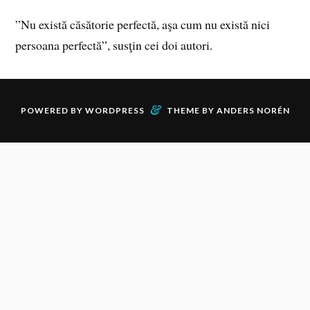
”Nu există căsătorie perfectă, aşa cum nu există nici
persoana perfectă”, susţin cei doi autori.
&
POWERED BY
WORDPRESS
THEME BY
ANDERS NORÉN