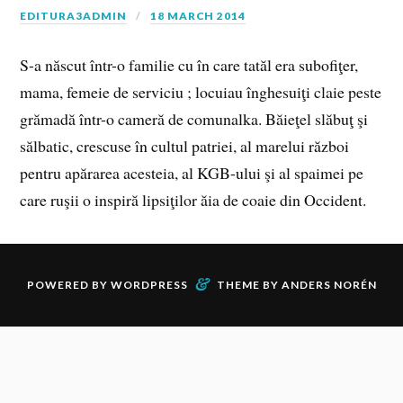
EDITURA3ADMIN
18 MARCH 2014
S-a născut într-o familie cu în care tatăl era subofiţer,
mama, femeie de serviciu ; locuiau înghesuiţi claie peste
grămadă într-o cameră de comunalka. Băieţel slăbuţ şi
sălbatic, crescuse în cultul patriei, al marelui război
pentru apărarea acesteia, al KGB-ului şi al spaimei pe
care ruşii o inspiră lipsiţilor ăia de coaie din Occident.
&
POWERED BY
WORDPRESS
THEME BY
ANDERS NORÉN