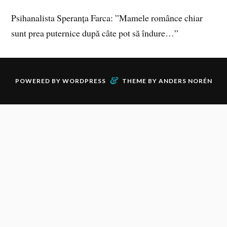
Psihanalista Speranța Farca: ”Mamele românce chiar
sunt prea puternice după câte pot să îndure…”
&
POWERED BY
WORDPRESS
THEME BY
ANDERS NORÉN