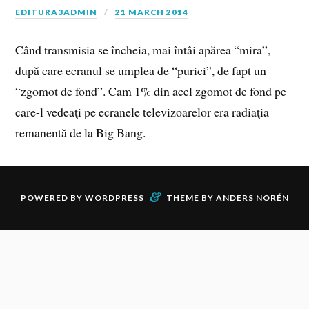
EDITURA3ADMIN
21 MARCH 2014
Când transmisia se încheia, mai întâi apărea “mira”,
după care ecranul se umplea de “purici”, de fapt un
“zgomot de fond”. Cam 1% din acel zgomot de fond pe
care-l vedeaţi pe ecranele televizoarelor era radiaţia
remanentă de la Big Bang.
&
POWERED BY
WORDPRESS
THEME BY
ANDERS NORÉN