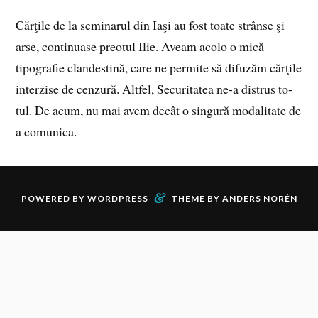
Căr­ţi­le de la se­mi­na­rul din Iaşi au fost toa­te strân­se şi
arse, con­ti­nua­se preotul Ilie. Aveam acolo o mică
tipografie clandestină, care ne per­mi­te să di­fu­zăm căr­ţi­le
in­ter­zi­se de cen­zu­ră. Alt­fel, Se­cu­ri­ta­tea ne-a dis­trus to­
tul. De acum, nu mai avem de­cât o sin­gu­ră mo­da­li­ta­te de
a co­mu­ni­ca.
&
POWERED BY
WORDPRESS
THEME BY
ANDERS NORÉN