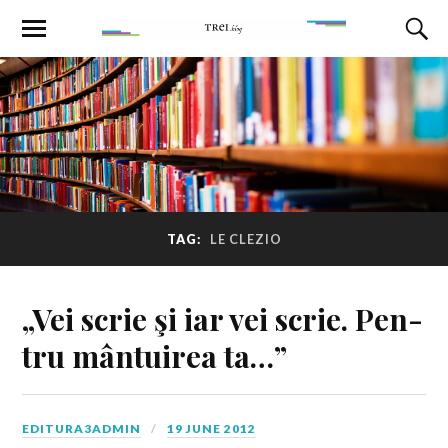
TAG:
LE CLEZIO
„Vei scrie şi iar vei scrie. Pen­
tru mân­tui­rea ta…”
EDITURA3ADMIN
19 JUNE 2012