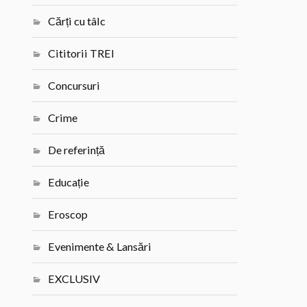
Cărți cu tâlc
Cititorii TREI
Concursuri
Crime
De referință
Educație
Eroscop
Evenimente & Lansări
EXCLUSIV