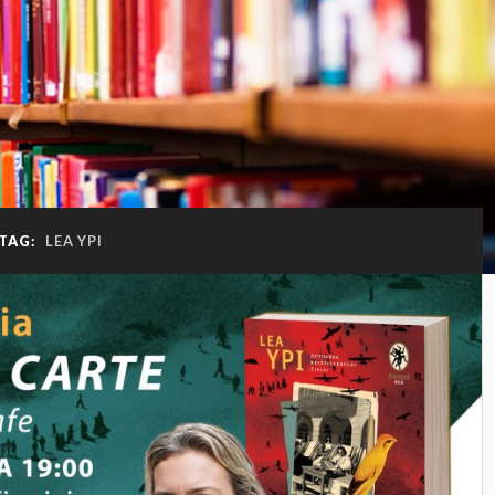
TAG:
LEA YPI