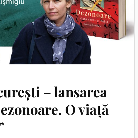
curești – lansarea
ezonoare. O viață
”