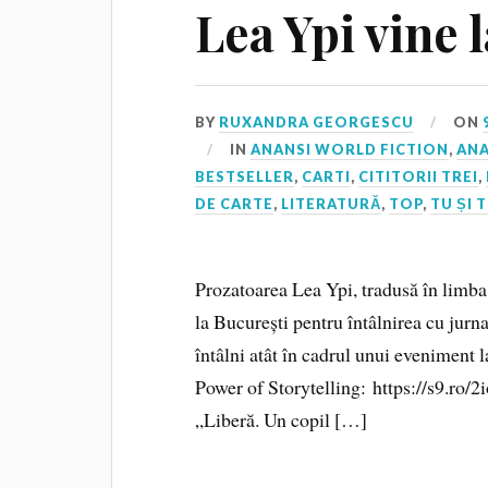
Lea Ypi vine 
BY
RUXANDRA GEORGESCU
ON
IN
ANANSI WORLD FICTION
,
ANA
BESTSELLER
,
CARTI
,
CITITORII TREI
,
DE CARTE
,
LITERATURĂ
,
TOP
,
TU ȘI 
Prozatoarea Lea Ypi, tradusă în limb
la București pentru întâlnirea cu jurnal
întâlni atât în cadrul unui eveniment 
Power of Storytelling: https://s9.ro/2
„Liberă. Un copil […]