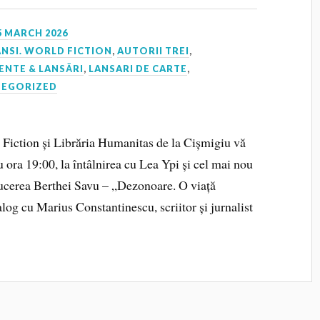
5 MARCH 2026
NSI. WORLD FICTION
,
AUTORII TREI
,
ENTE & LANSĂRI
,
LANSARI DE CARTE
,
TEGORIZED
 Fiction și Librăria Humanitas de la Cișmigiu vă
u ora 19:00, la întâlnirea cu Lea Ypi și cel mai nou
ucerea Berthei Savu – „Dezonoare. O viață
alog cu Marius Constantinescu, scriitor și jurnalist