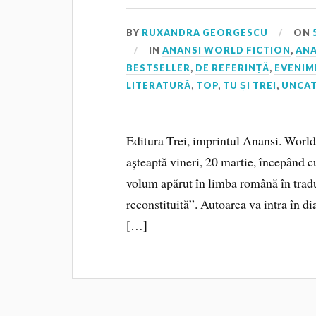
BY
RUXANDRA GEORGESCU
ON
IN
ANANSI WORLD FICTION
,
ANA
BESTSELLER
,
DE REFERINȚĂ
,
EVENIM
LITERATURĂ
,
TOP
,
TU ȘI TREI
,
UNCA
Editura Trei, imprintul Anansi. World
așteaptă vineri, 20 martie, începând c
volum apărut în limba română în trad
reconstituită”. Autoarea va intra în di
[…]