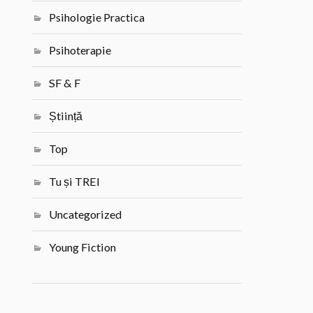
Psihologie Practica
Psihoterapie
SF & F
Știință
Top
Tu și TREI
Uncategorized
Young Fiction