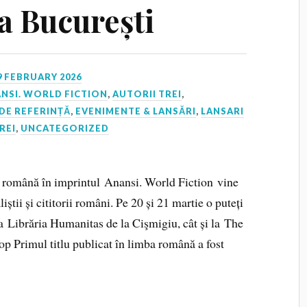
la București
9 FEBRUARY 2026
NSI. WORLD FICTION
,
AUTORII TREI
,
DE REFERINȚĂ
,
EVENIMENTE & LANSĂRI
,
LANSARI
TREI
,
UNCATEGORIZED
a română în imprintul Anansi. World Fiction vine
iștii și cititorii români. Pe 20 și 21 martie o puteți
la Librăria Humanitas de la Cişmigiu, cât și la The
iop Primul titlu publicat în limba română a fost