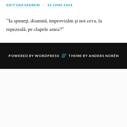
EDITURA3ADMIN
12 JUNE 2014
”Ia spuneți, doamnă, improvizăm și noi ceva, la
repezeală, pe clapele astea?”
&
POWERED BY
WORDPRESS
THEME BY
ANDERS NORÉN