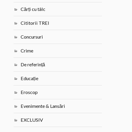
Cărți cu tâlc
Cititorii TREI
Concursuri
Crime
De referință
Educație
Eroscop
Evenimente & Lansări
EXCLUSIV