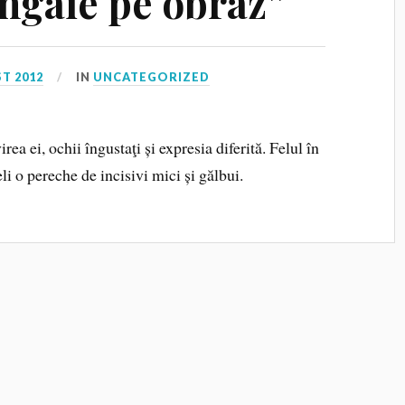
ngâie pe obraz”
T 2012
IN
UNCATEGORIZED
a ei, ochii îngustaţi și expresia diferită. Felul în
li o pereche de incisivi mici și gălbui.