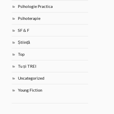
Psihologie Practica
Psihoterapie
SF & F
Știință
Top
Tu și TREI
Uncategorized
Young Fiction