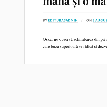
mâna și o mâ
BY
EDITURA3ADMIN
ON
2 AUGUS
Oskar nu observă schimbarea din privire
care buza superioară se ridică și dezve