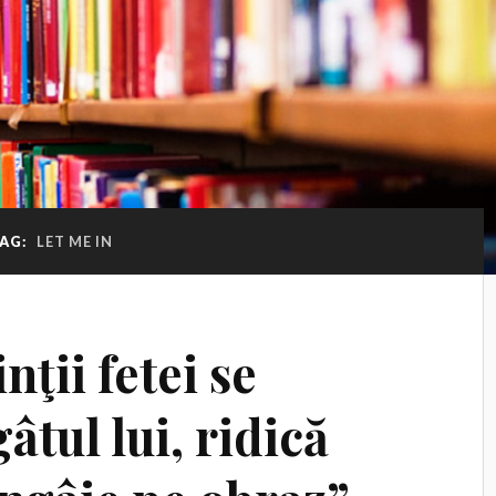
AG:
LET ME IN
nţii fetei se
âtul lui, ridică