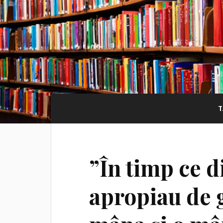
T
”În timp ce di
apropiau de g