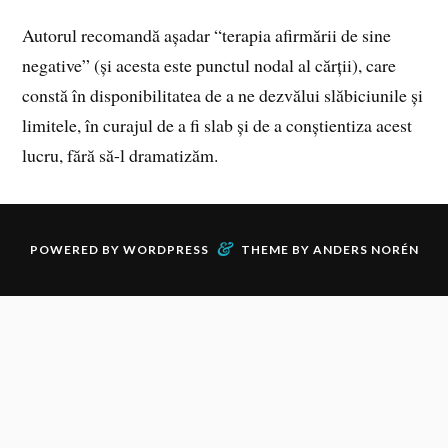
Autorul recomandă așadar “terapia afirmării de sine
negative” (și acesta este punctul nodal al cărții), care
constă în disponibilitatea de a ne dezvălui slăbiciunile și
limitele, în curajul de a fi slab și de a conștientiza acest
lucru, fără să-l dramatizăm.
&
POWERED BY
WORDPRESS
THEME BY
ANDERS NORÉN