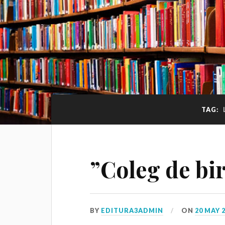
TAG:
”Coleg de bi
BY
EDITURA3ADMIN
ON
20 MAY 