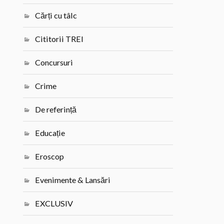
Cărți cu tâlc
Cititorii TREI
Concursuri
Crime
De referință
Educație
Eroscop
Evenimente & Lansări
EXCLUSIV