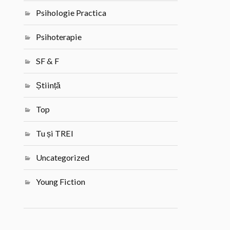
Psihologie Practica
Psihoterapie
SF & F
Știință
Top
Tu și TREI
Uncategorized
Young Fiction