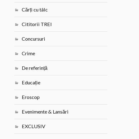
Cărți cu tâlc
Cititorii TREI
Concursuri
Crime
De referință
Educație
Eroscop
Evenimente & Lansări
EXCLUSIV