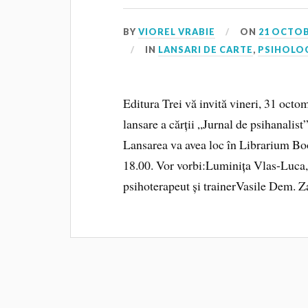
BY
VIOREL VRABIE
ON
21 OCTOB
IN
LANSARI DE CARTE
,
PSIHOLO
Editura Trei vă invită vineri, 31 octo
lansare a cărții „Jurnal de psihanalist
Lansarea va avea loc în Librarium B
18.00. Vor vorbi:Luminița Vlas-Luca,
psihoterapeut și trainerVasile Dem. Z