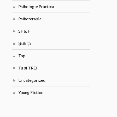
Psihologie Practica
Psihoterapie
SF & F
Știință
Top
Tu și TREI
Uncategorized
Young Fiction