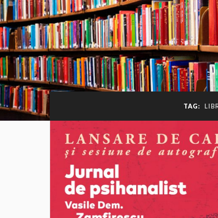
TAG:
LIB