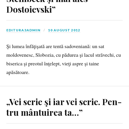
Dostoievski”
EDITURA3ADMIN
10 AUGUST 2012
Şi lumea înfăţişată are tentă sadoveniană: un sat
moldovenesc, Slobozia, cu pădurea şi lacul străvechi, cu
biserica şi preotul înţelept, vieţi aspre şi taine
apăsătoare.
„Vei scrie şi iar vei scrie. Pen­
tru mân­tui­rea ta…”