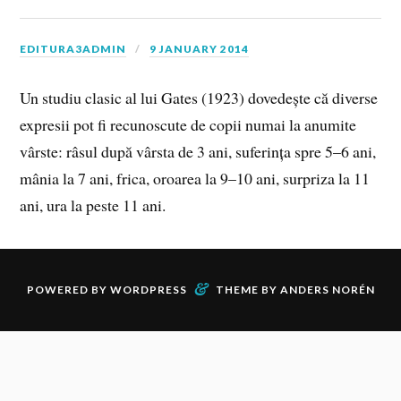
EDITURA3ADMIN
9 JANUARY 2014
Un studiu clasic al lui Gates (1923) dovedește că diverse
expresii pot fi recunoscute de copii numai la anumite
vârste: râsul după vârsta de 3 ani, suferința spre 5–6 ani,
mânia la 7 ani, frica, oroarea la 9–10 ani, surpriza la 11
ani, ura la peste 11 ani.
&
POWERED BY
WORDPRESS
THEME BY
ANDERS NORÉN