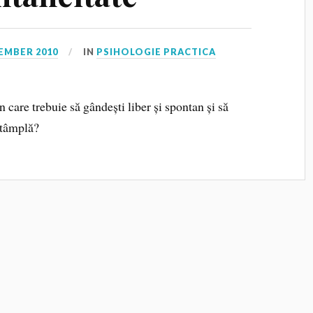
EMBER 2010
IN
PSIHOLOGIE PRACTICA
în care trebuie să gândești liber și spontan și să
ntâmplă?