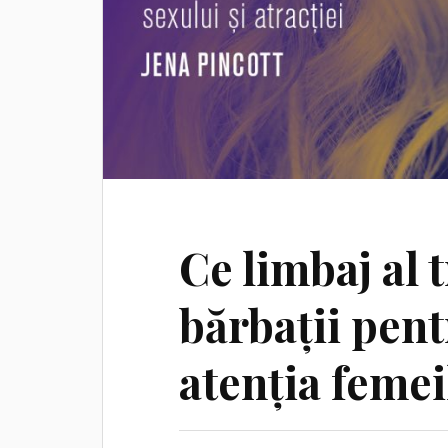
Ce limbaj al 
bărbații pent
atenția femei