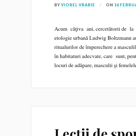
BY
VIOREL VRABIE
ON
16 FEBRU
Acum câţiva ani, cercetătorii de la 
etologie urbană Ludwig Boltzmann au 
ritualurilor de împerechere a masculi
în habitaturi adecvate, care sunt, pent
locuri de adăpare, masculii şi femele
Lecții de spo