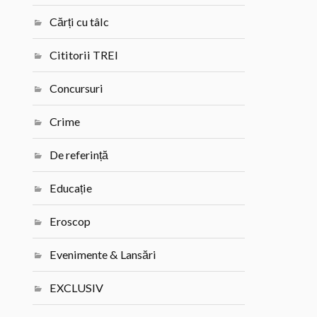
Cărți cu tâlc
Cititorii TREI
Concursuri
Crime
De referință
Educație
Eroscop
Evenimente & Lansări
EXCLUSIV