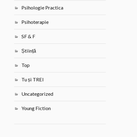
Psihologie Practica
Psihoterapie
SF & F
Știință
Top
Tu și TREI
Uncategorized
Young Fiction