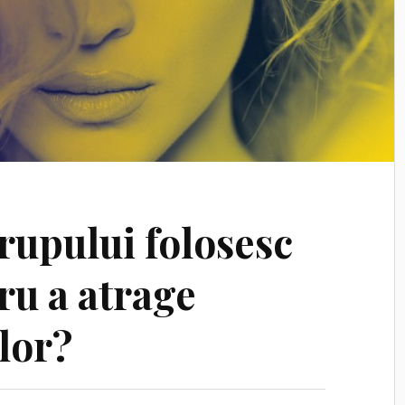
trupului folosesc
ru a atrage
lor?