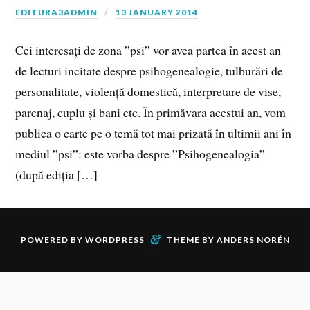
EDITURA3ADMIN
13 JANUARY 2014
Cei interesați de zona ”psi” vor avea partea în acest an
de lecturi incitate despre psihogenealogie, tulburări de
personalitate, violență domestică, interpretare de vise,
parenaj, cuplu și bani etc. În primăvara acestui an, vom
publica o carte pe o temă tot mai prizată în ultimii ani în
mediul ”psi”: este vorba despre ”Psihogenealogia”
(după ediția […]
&
POWERED BY
WORDPRESS
THEME BY
ANDERS NORÉN