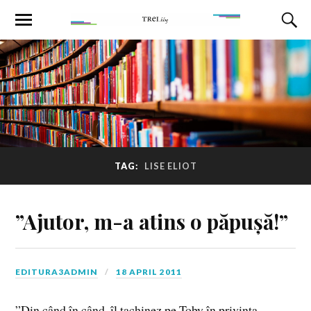
TAG:
LISE ELIOT
”Ajutor, m-a atins o păpușă!”
EDITURA3ADMIN
18 APRIL 2011
”Din când în când, îl tachinez pe Toby în privinţa