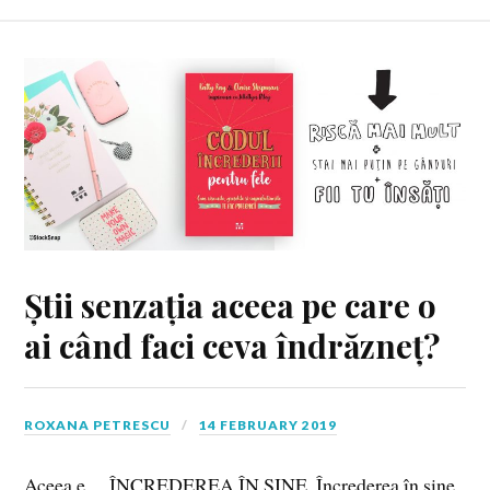
Știi senzația aceea pe care o
ai când faci ceva îndrăzneț?
ROXANA PETRESCU
14 FEBRUARY 2019
Aceea e… ÎNCREDEREA ÎN SINE. Încrederea în sine