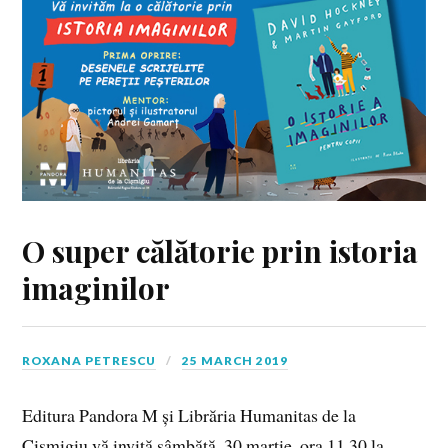
O super călătorie prin istoria
imaginilor
ROXANA PETRESCU
25 MARCH 2019
Editura Pandora M și Librăria Humanitas de la
Cișmigiu vă invită sâmbătă, 30 martie, ora 11.30 la