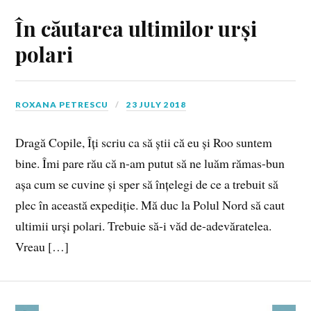
În căutarea ultimilor urși
polari
ROXANA PETRESCU
23 JULY 2018
Dragă Copile, Îți scriu ca să știi că eu și Roo suntem
bine. Îmi pare rău că n-am putut să ne luăm rămas-bun
așa cum se cuvine și sper să înțelegi de ce a trebuit să
plec în această expediție. Mă duc la Polul Nord să caut
ultimii urși polari. Trebuie să-i văd de-adevăratelea.
Vreau […]