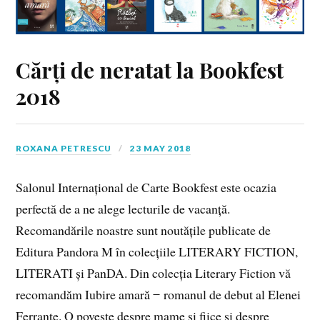
Cărți de neratat la Bookfest
2018
ROXANA PETRESCU
23 MAY 2018
Salonul Internațional de Carte Bookfest este ocazia
perfectă de a ne alege lecturile de vacanță.
Recomandările noastre sunt noutățile publicate de
Editura Pandora M în colecțiile LITERARY FICTION,
LITERATI și PanDA. Din colecția Literary Fiction vă
recomandăm Iubire amară ̶ romanul de debut al Elenei
Ferrante. O poveste despre mame şi fiice şi despre