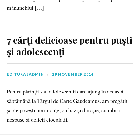
mănunchiul […]
7 cărți delicioase pentru puști
și adolescenți
EDITURA3ADMIN
19 NOVEMBER 2014
Pentru părinții sau adolescenții care ajung în această
săptămână la Târgul de Carte Gaudeamus, am pregătit
șapte povești nou-nouțe, cu haz și duioșie, cu iubiri
nespuse și delicii ciocolatii.