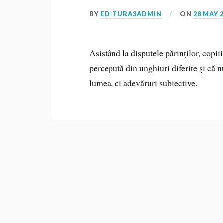
BY
EDITURA3ADMIN
ON
28 MAY 
Asistând la disputele părinţilor, copiii
percepută din unghiuri diferite şi că n
lumea, ci adevăruri subiective.