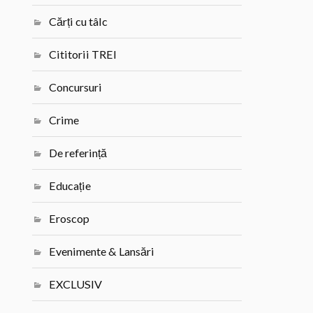
Cărți cu tâlc
Cititorii TREI
Concursuri
Crime
De referință
Educație
Eroscop
Evenimente & Lansări
EXCLUSIV