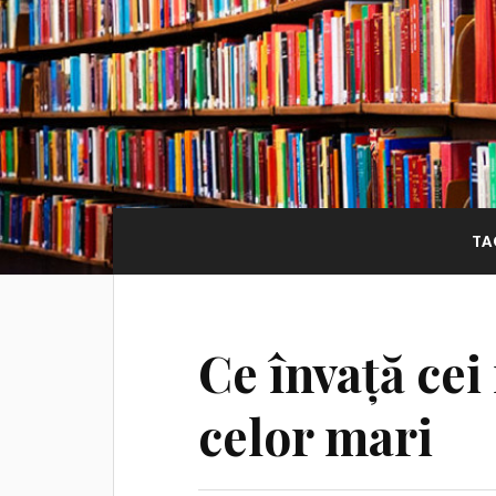
TA
Ce învață cei
celor mari