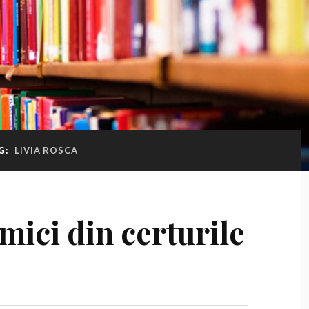
G:
LIVIA ROSCA
 mici din certurile