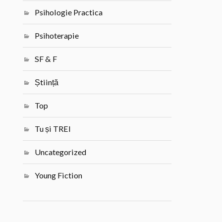
Psihologie Practica
Psihoterapie
SF & F
Știință
Top
Tu și TREI
Uncategorized
Young Fiction