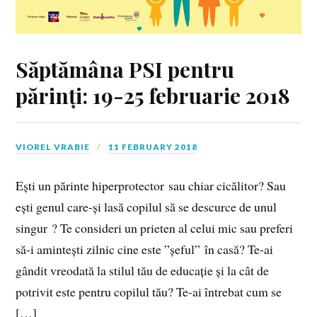
Săptămâna PSI pentru
părinți: 19-25 februarie 2018
VIOREL VRABIE
11 FEBRUARY 2018
Ești un părinte hiperprotector sau chiar cicălitor? Sau
ești genul care-și lasă copilul să se descurce de unul
singur ? Te consideri un prieten al celui mic sau preferi
să-i amintești zilnic cine este ”șeful” în casă? Te-ai
gândit vreodată la stilul tău de educație și la cât de
potrivit este pentru copilul tău? Te-ai întrebat cum se
[…]