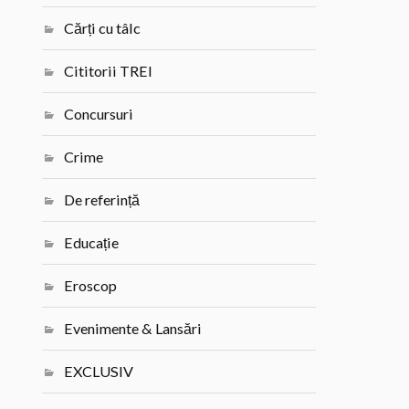
Cărți cu tâlc
Cititorii TREI
Concursuri
Crime
De referință
Educație
Eroscop
Evenimente & Lansări
EXCLUSIV