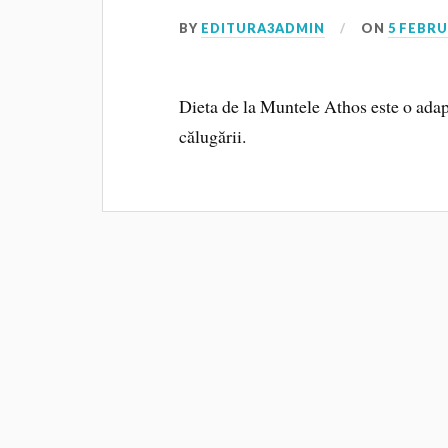
BY
EDITURA3ADMIN
ON
5 FEBRU
Dieta de la Muntele Athos este o adapt
călugării.