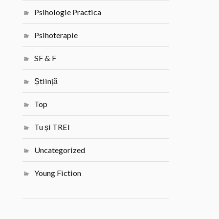
Psihologie Practica
Psihoterapie
SF & F
Știință
Top
Tu și TREI
Uncategorized
Young Fiction