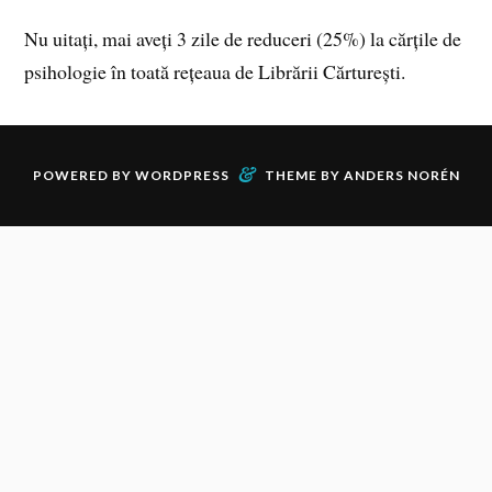
Nu uitați, mai aveți 3 zile de reduceri (25%) la cărțile de
psihologie în toată rețeaua de Librării Cărturești.
&
POWERED BY
WORDPRESS
THEME BY
ANDERS NORÉN