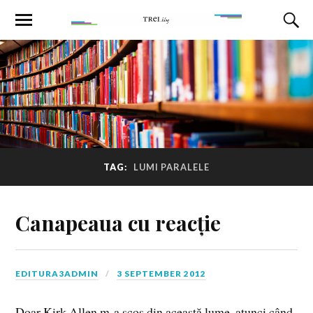
TAG:
LUMI PARALELE
Canapeaua cu reacție
EDITURA3ADMIN
3 SEPTEMBER 2012
Doar Kirk Allen m-a scos din această lume, atunci când