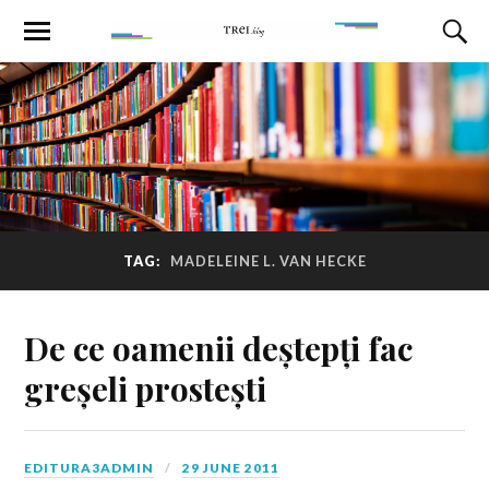
TAG:
MADELEINE L. VAN HECKE
De ce oamenii deștepți fac
greșeli prostești
EDITURA3ADMIN
29 JUNE 2011