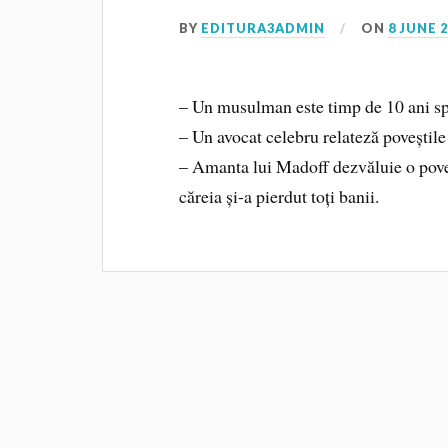
BY
EDITURA3ADMIN
ON
8 JUNE 
– Un musulman este timp de 10 ani spio
– Un avocat celebru relateză poveștile c
– Amanta lui Madoff dezvăluie o poves
căreia și-a pierdut toți banii.