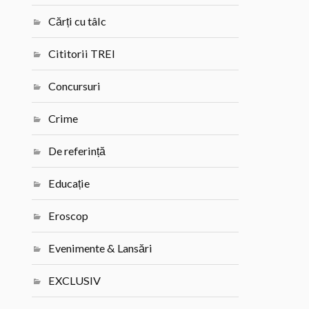
Cărți cu tâlc
Cititorii TREI
Concursuri
Crime
De referință
Educație
Eroscop
Evenimente & Lansări
EXCLUSIV