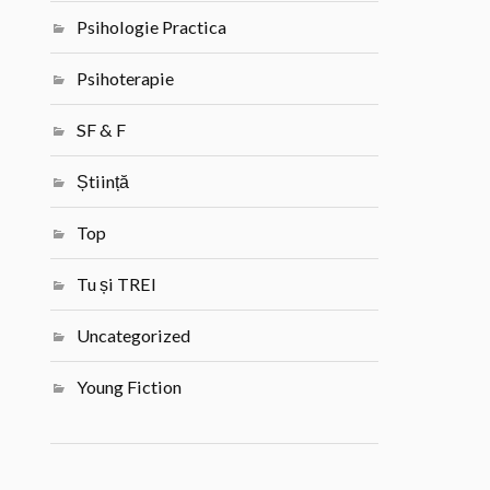
Psihologie Practica
Psihoterapie
SF & F
Știință
Top
Tu și TREI
Uncategorized
Young Fiction