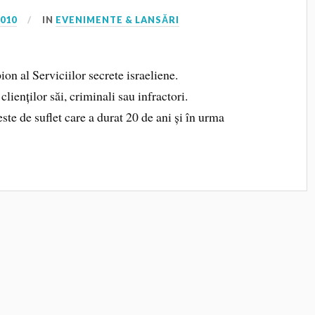
2010
IN
EVENIMENTE & LANSĂRI
n al Serviciilor secrete israeliene.
lienților săi, criminali sau infractori.
te de suflet care a durat 20 de ani și în urma