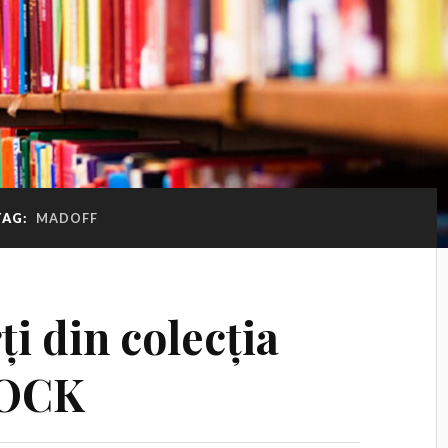
TAG:
MADOFF
ți din colecția
HOCK