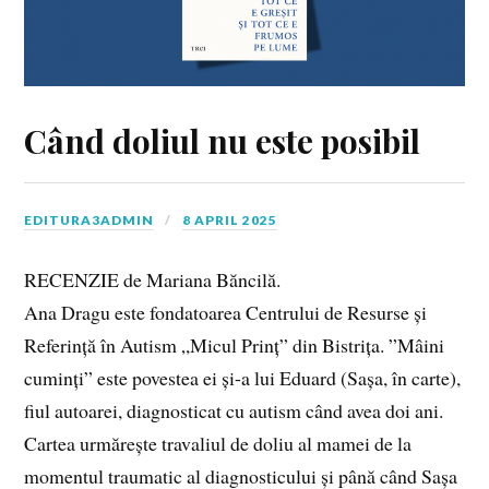
Când doliul nu este posibil
EDITURA3ADMIN
8 APRIL 2025
RECENZIE de Mariana Băncilă.
Ana Dragu este fondatoarea Centrului de Resurse și
Referință în Autism „Micul Prinț” din Bistrița. ”Mâini
cuminți” este povestea ei și-a lui Eduard (Sașa, în carte),
fiul autoarei, diagnosticat cu autism când avea doi ani.
Cartea urmărește travaliul de do­liu al mamei de la
momentul traumatic al diagnosticului și până când Sașa