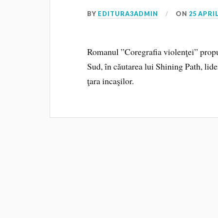
BY
EDITURA3ADMIN
ON
25 APRIL
Romanul ”Coregrafia violenţei” propu
Sud, în căutarea lui Shining Path, lide
ţara incaşilor.