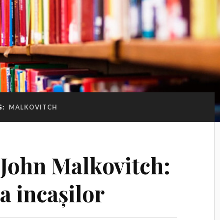
G:
MALKOVITCH
 John Malkovitch:
ra incașilor