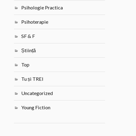
Psihologie Practica
Psihoterapie
SF & F
Știință
Top
Tu și TREI
Uncategorized
Young Fiction