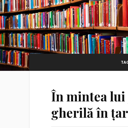
TA
În mintea lui
gherilă în ța