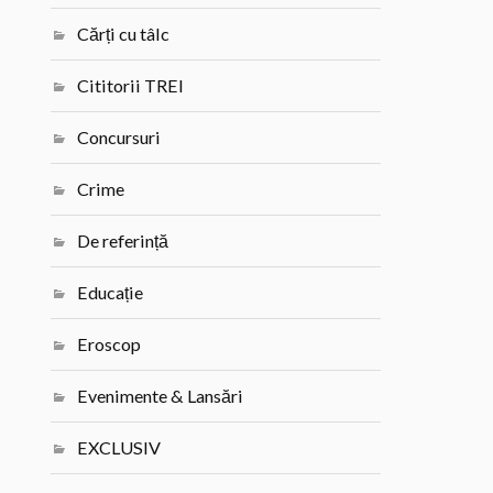
Cărți cu tâlc
Cititorii TREI
Concursuri
Crime
De referință
Educație
Eroscop
Evenimente & Lansări
EXCLUSIV