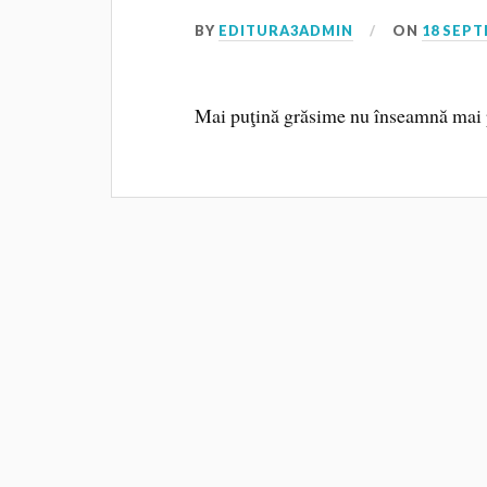
BY
EDITURA3ADMIN
ON
18 SEPT
Mai puţină grăsime nu înseamnă mai p