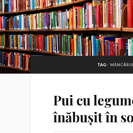
TAG:
MÂNCĂRURI
Pui cu legum
înăbușit în s