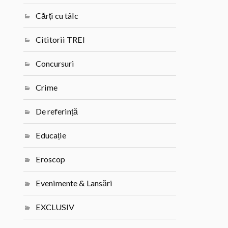
Cărți cu tâlc
Cititorii TREI
Concursuri
Crime
De referință
Educație
Eroscop
Evenimente & Lansări
EXCLUSIV