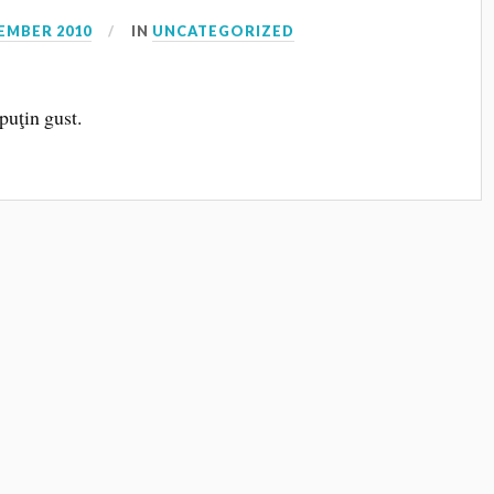
EMBER 2010
IN
UNCATEGORIZED
uţin gust.