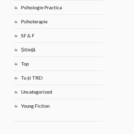
Psihologie Practica
Psihoterapie
SF & F
Știință
Top
Tu și TREI
Uncategorized
Young Fiction