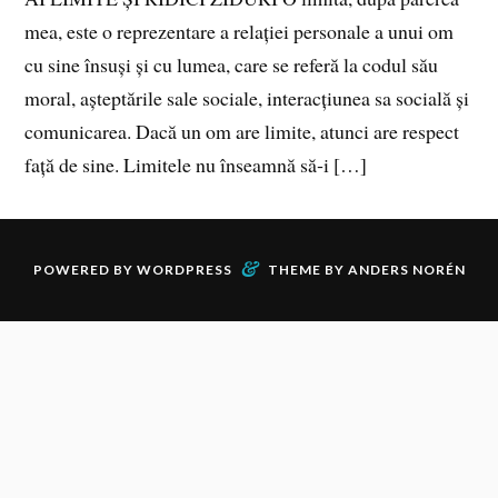
mea, este o reprezentare a relației personale a unui om
cu sine însuși și cu lumea, care se referă la codul său
moral, așteptările sale sociale, interacțiunea sa socială și
comunicarea. Dacă un om are limite, atunci are respect
față de sine. Limitele nu înseamnă să‑i […]
&
POWERED BY
WORDPRESS
THEME BY
ANDERS NORÉN