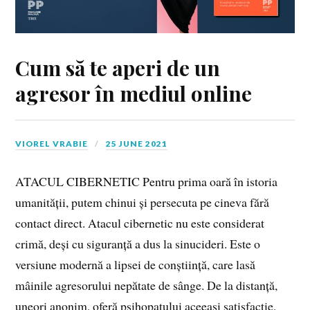
Cum să te aperi de un
agresor în mediul online
VIOREL VRABIE
25 JUNE 2021
ATACUL CIBERNETIC Pentru prima oară în istoria
umanității, putem chinui și persecuta pe cineva fără
contact direct. Atacul cibernetic nu este considerat
crimă, deși cu siguranță a dus la sinucideri. Este o
versiune modernă a lipsei de conștiință, care lasă
mâinile agresorului nepătate de sânge. De la distanță,
uneori anonim, oferă psihopatului aceeași satisfacție,