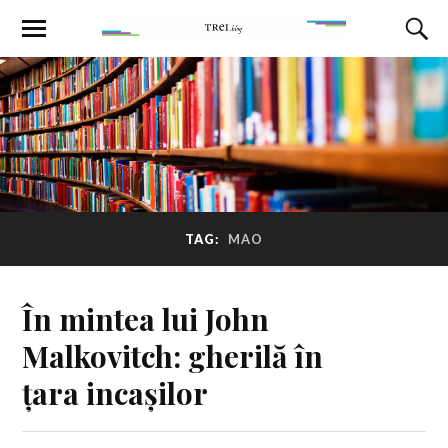
TAG:
MAO
În mintea lui John
Malkovitch: gherilă în
țara incașilor