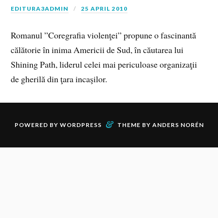
EDITURA3ADMIN
25 APRIL 2010
Romanul ”Coregrafia violenţei” propune o fascinantă
călătorie în inima Americii de Sud, în căutarea lui
Shining Path, liderul celei mai periculoase organizaţii
de gherilă din ţara incaşilor.
&
POWERED BY
WORDPRESS
THEME BY
ANDERS NORÉN