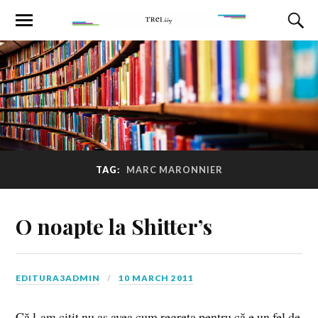
TAG:
MARC MARONNIER
O noapte la Shitter’s
EDITURA3ADMIN
10 MARCH 2011
Că l-am citit nu aș avea cum regreta pentru că e un fel de