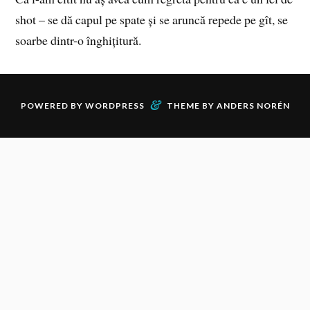
shot – se dă capul pe spate și se aruncă repede pe gît, se
soarbe dintr-o înghițitură.
&
POWERED BY
WORDPRESS
THEME BY
ANDERS NORÉN