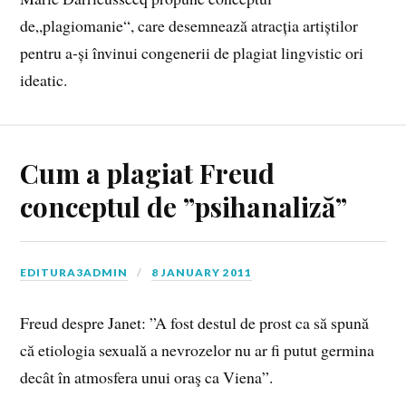
de„plagiomanie“, care desemnează atracția artiștilor
pentru a-și învinui congenerii de plagiat lingvistic ori
ideatic.
Cum a plagiat Freud
conceptul de ”psihanaliză”
EDITURA3ADMIN
8 JANUARY 2011
Freud despre Janet: ”A fost destul de prost ca să spună
că etiologia sexuală a nevrozelor nu ar fi putut germina
decât în atmosfera unui oraş ca Viena”.