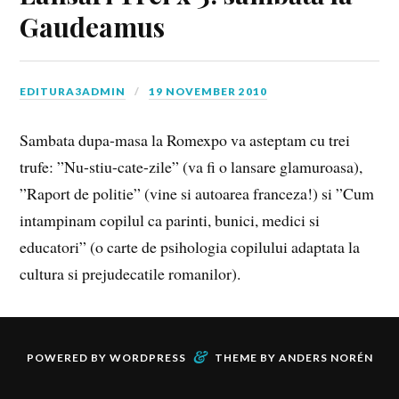
Gaudeamus
EDITURA3ADMIN
19 NOVEMBER 2010
Sambata dupa-masa la Romexpo va asteptam cu trei
trufe: ”Nu-stiu-cate-zile” (va fi o lansare glamuroasa),
”Raport de politie” (vine si autoarea franceza!) si ”Cum
intampinam copilul ca parinti, bunici, medici si
educatori” (o carte de psihologia copilului adaptata la
cultura si prejudecatile romanilor).
&
POWERED BY
WORDPRESS
THEME BY
ANDERS NORÉN