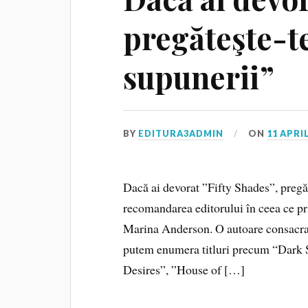
pregăteşte-te
supunerii”
BY
EDITURA3ADMIN
ON
11 APRIL
Dacă ai devorat ”Fifty Shades”, pregăt
recomandarea editorului în ceea ce pri
Marina Anderson. O autoare consacra
putem enumera titluri precum “Dark S
Desires”, ”House of […]