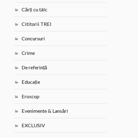
Cărți cu tâlc
Cititorii TREI
Concursuri
Crime
De referință
Educație
Eroscop
Evenimente & Lansări
EXCLUSIV