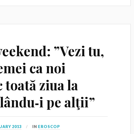
eekend: ”Vezi tu,
emei ca noi
 toată ziua la
lându‑i pe alţii”
UARY 2013
IN
EROSCOP