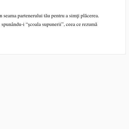
în seama partenerului tău pentru a simţi plăcerea.
i spunându‑i “școala supunerii”, ceea ce rezumă