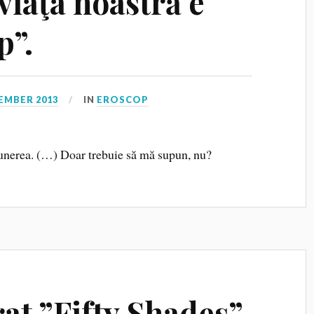
viaţa noastră e
p”.
EMBER 2013
IN
EROSCOP
punerea. (…) Doar trebuie să mă supun, nu?
at ”Fifty Shades”,