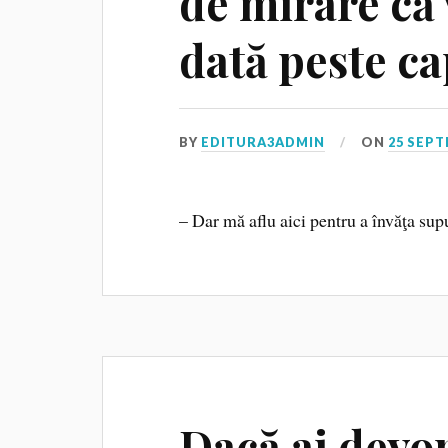
de mirare că 
dată peste ca
BY
EDITURA3ADMIN
ON
25 SEPT
– Dar mă aflu aici pentru a învăţa su
Dacă ai devor