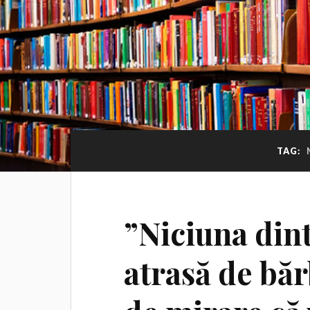
TAG:
”Niciuna dint
atrasă de băr