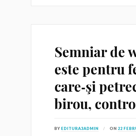
Semniar de w
este pentru f
care‑şi petrec
birou, contro
BY
EDITURA3ADMIN
ON
22 FEBR