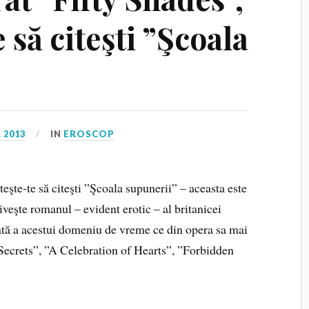
 să citeşti ”Şcoala
 2013
IN
EROSCOP
eşte-te să citeşti ”Şcoala supunerii” – aceasta este
veşte romanul – evident erotic – al britanicei
tă a acestui domeniu de vreme ce din opera sa mai
ecrets”, ”A Celebration of Hearts”, ”Forbidden