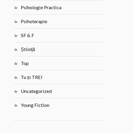
Psihologie Practica
Psihoterapie
SF & F
Știință
Top
Tu și TREI
Uncategorized
Young Fiction